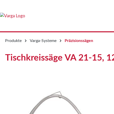
springen
Zur Hauptnavigation springen
Produkte
Varga-Systeme
Präzisionssägen
Tischkreissäge VA 21-15, 
Bildergalerie überspringen