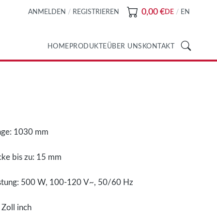
0,00 €
ANMELDEN
/
REGISTRIEREN
DE
/
EN
HOME
PRODUKTE
ÜBER UNS
KONTAKT
änge: 1030 mm
cke bis zu: 15 mm
stung: 500 W, 100-120 V~, 50/60 Hz
Zoll inch