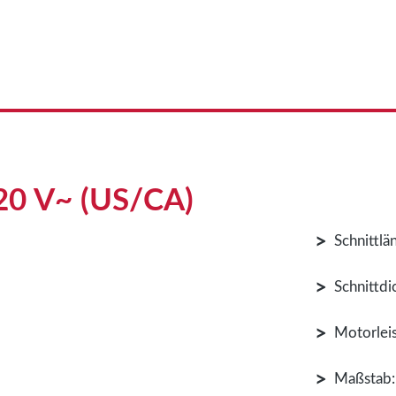
120 V~ (US/CA)
>
Schnittl
>
Schnittdi
>
Motorlei
>
Maßstab: 