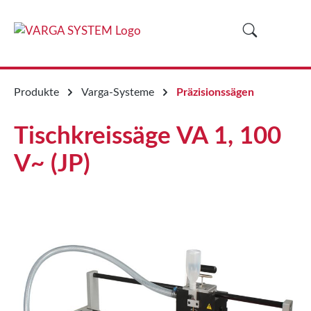
alt springen
Produkte
Varga-Systeme
Präzisionssägen
Tischkreissäge VA 1, 100
V~ (JP)
Bildergalerie überspringen